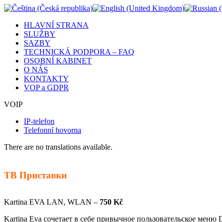
HLAVNÍ STRANA
SLUŽBY
SAZBY
TECHNICKÁ PODPORA – FAQ
OSOBNÍ KABINET
O NÁS
KONTAKTY
VOP a GDPR
VOIP
IP-telefon
Telefonní hovorna
There are no translations available.
ТВ Приставки
Kartina EVA LAN, WLAN –
750 Kč
Kartina Eva сочетает в себе привычное пользовательское меню